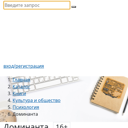
вход/регистрация
Главная
Каталог
Книги
Культура и общество
Психология
Доминанта
Доминанта
16
+