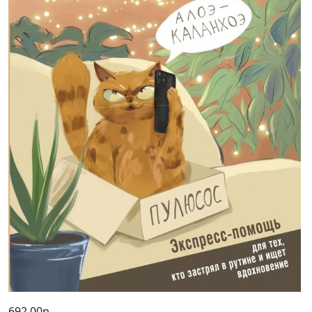
692,00р.
Кошичкин тилипон. Правдиви