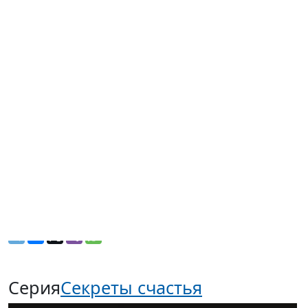
то самое время окунуться в атмосферу искренности,
доброты и спокойствия.
Почувствовать себя ребенком, которому все в
новинку и все по плечу. Ощутить любовь, от которой
мурашки по коже. Пережить приключение в
китайских трущобах.
Понять, что на самом деле важно, лежа на третьей
полке поезда. Увидеть жизнь во всем ее
многообразии, не приукрашивая и не умаляя.
Задуматься, отдохнуть, посмеяться, погрустить,
проникнуться, почувствовать себя живым и
настоящим.
Поделиться ссылкой в:
Серия
Секреты счастья