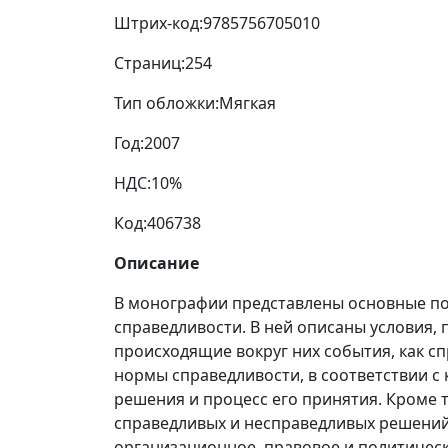
Штрих-код:
9785756705010
Страниц:
254
Тип обложки:
Мягкая
Год:
2007
НДС:
10%
Код:
406738
Описание
В монографии представлены основные по
справедливости. В ней описаны условия,
происходящие вокруг них события, как с
нормы справедливости, в соответствии с
решения и процесс его принятия. Кроме 
справедливых и несправедливых решений,
организационное, правовое и политичес