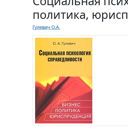
Социальная псих
политика, юрис
Гулевич О.А.