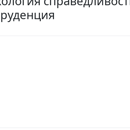
ология справедливости
пруденция