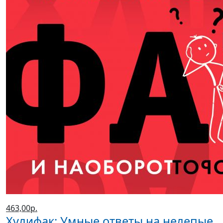
463,00р.
Хулифак: Умные ответы на нелепые