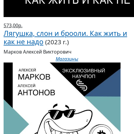
573,00р.
Лягушка, слон и брооли. Как жить и
как не надо
(2023 г.)
Марков Алексей Викторович
Магазины