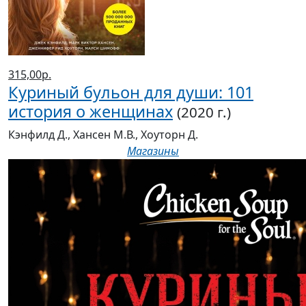
история о женщинах
(2020 г.)
Кэнфилд Д., Хансен М.В., Хоуторн Д.
Магазины