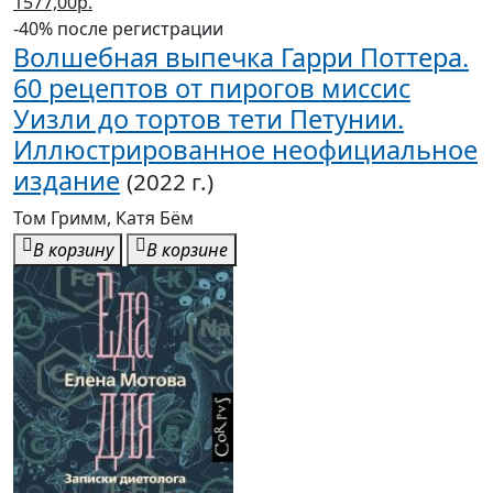
1577,00р.
-40% после регистрации
Волшебная выпечка Гарри Поттера.
60 рецептов от пирогов миссис
Уизли до тортов тети Петунии.
Иллюстрированное неофициальное
издание
(2022 г.)
Том Гримм, Катя Бём
В корзину
В корзине