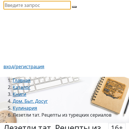
вход/регистрация
Главная
Каталог
Книги
Дом. Быт. Досуг
Кулинария
Лезетли тат. Рецепты из турецких сериалов
Лезетли тат. Рецепты из
16
+