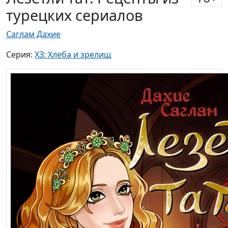
турецких сериалов
Саглам Дахие
Серия:
ХЗ: Хлеба и зрелищ