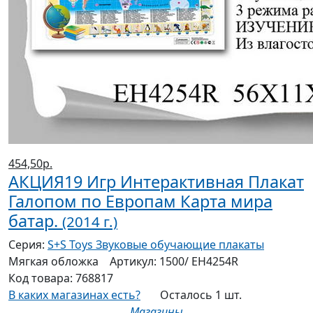
454,50р.
АКЦИЯ19 Игр Интерактивная Плакат
Галопом по Европам Карта мира
батар.
(2014 г.)
Серия:
S+S Toys Звуковые обучающие плакаты
Мягкая
обложка
Артикул:
1500/ ЕН4254R
Код товара:
768817
В каких магазинах есть?
Осталось 1 шт.
Магазины