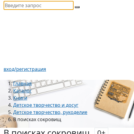
вход/регистрация
Главная
Каталог
Книги
Детское творчество и досуг
Детское творчество, рукоделие
В поисках сокровищ
В поисках сокровищ
0
+