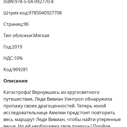
ISBN:
978-5-04-092770-8
Штрих-код:
9785040927708
Страниц:
96
Тип обложки:
Мягкая
Год:
2019
НДС:
10%
Код:
969281
Описание
Катастрофа! Вернувшись из кругосветного
путешествия, Леди Вивиан Уинтроп обнаружила
пропажу своих драгоценностей. Теперь юной
исследовательнице Амелии предстоит повторить
весь маршрут Леди Вивиан, чтобы найти утерянные
вещи. Но ей необходима твоя помощь! Пройди