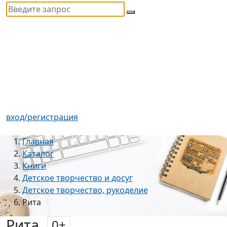
вход/регистрация
Главная
Каталог
Книги
Детское творчество и досуг
Детское творчество, рукоделие
Рита
Рита
0
+