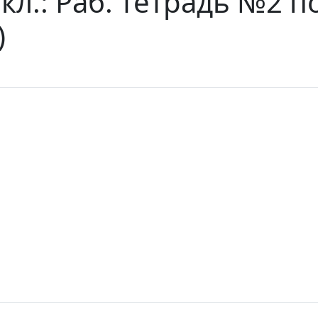
кл.: Раб. тетрадь №2 п
)