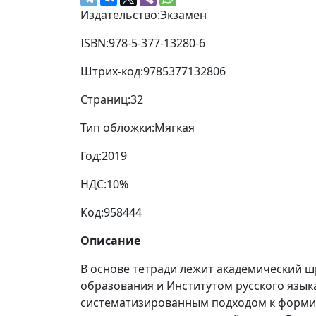
Издательство:
Экзамен
ISBN:
978-5-377-13280-6
Штрих-код:
9785377132806
Страниц:
32
Тип обложки:
Мягкая
Год:
2019
НДС:
10%
Код:
958444
Описание
В основе тетради лежит академический 
образования и Институтом русского язык
систематизированным подходом к формир