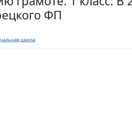
ю грамоте. 1 класс: В 
орецкого ФП
ачальная школа