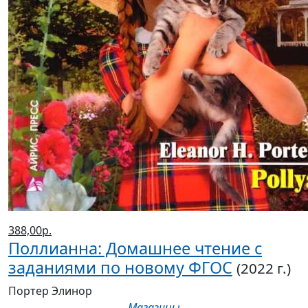
388,00р.
Поллианна: Домашнее чтение с
заданиями по новому ФГОС
(2022 г.)
Портер Элинор
Магазины