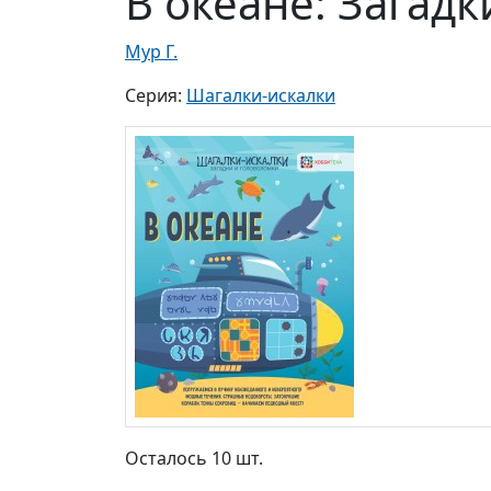
В океане: Загад
Мур Г.
Серия:
Шагалки-искалки
Осталось 10 шт.