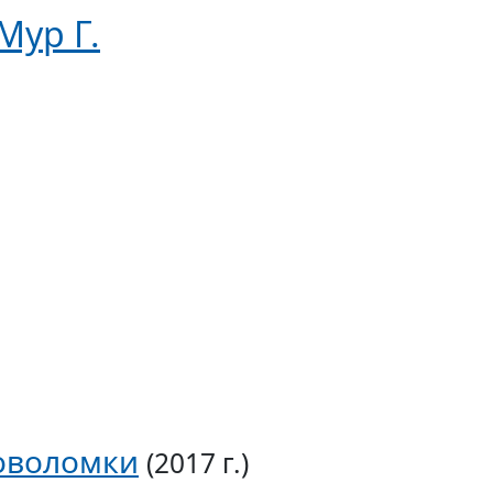
Мур Г.
ловоломки
(2017 г.)