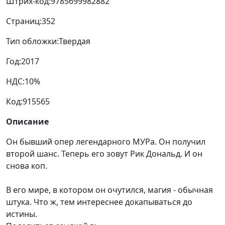
Штрих-код:
9785699982882
Страниц:
352
Тип обложки:
Твердая
Год:
2017
НДС:
10%
Код:
915565
Описание
Он бывший опер легендарного МУРа. Он получил
второй шанс. Теперь его зовут Рик Дональд. И он
снова коп.
В его мире, в котором он очутился, магия - обычная
штука. Что ж, тем интереснее докапываться до
истины.