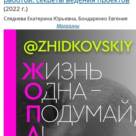
Сляднева Екатерина Юрьевна, Бондаренко Евгения
Магазины