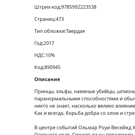
Штрих-код:
9785992223538
Страниц:
473
Тип обложки:
Твердая
Год:
2017
НДС:
10%
Код:
890945
Описание
Принцы, эльфы, наемные убийцы, шпионы
паранормальными способностями и обычны
никто не знает, насколько велико влияни
Как и всегда, борьба добра со злом и ст
В центре событий Ольмар Роуи Весейжд Х
Озерного края. Сможет ли он переломить