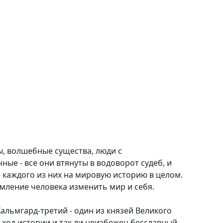
, волшебные существа, люди с
е - все они втянуты в водоворот судеб, и
е каждого из них на мировую историю в целом.
ремление человека изменить мир и себя.
альмгард-третий - один из князей Великого
 ход истории и так ли неизбежен бесславный