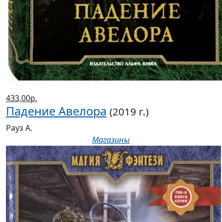
433,00р.
Падение Авелора
(2019 г.)
Рауз А.
Магазины