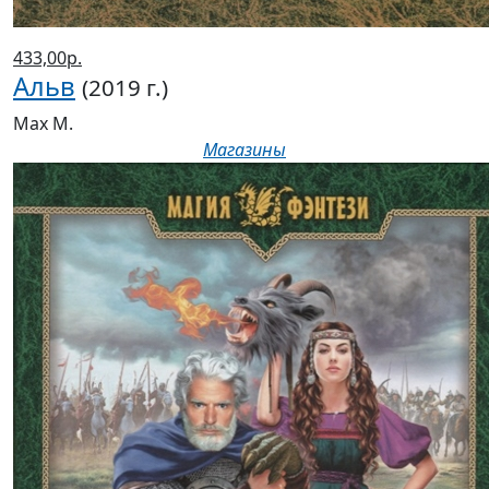
433,00р.
Альв
(2019 г.)
Мах М.
Магазины