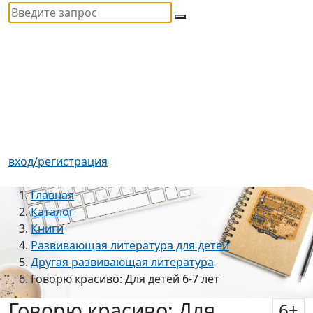
вход/регистрация
Главная
Каталог
Книги
Развивающая литература для детей
Другая развивающая литература
Говорю красиво: Для детей 6-7 лет
Говорю красиво: Для
6
+