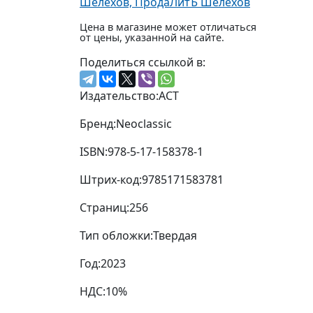
Шелехов, ПродаЛитЪ Шелехов
Цена в магазине может отличаться
от цены, указанной на сайте.
Поделиться ссылкой в:
Издательство:
АСТ
Бренд:
Neoclassic
ISBN:
978-5-17-158378-1
Штрих-код:
9785171583781
Страниц:
256
Тип обложки:
Твердая
Год:
2023
НДС:
10%