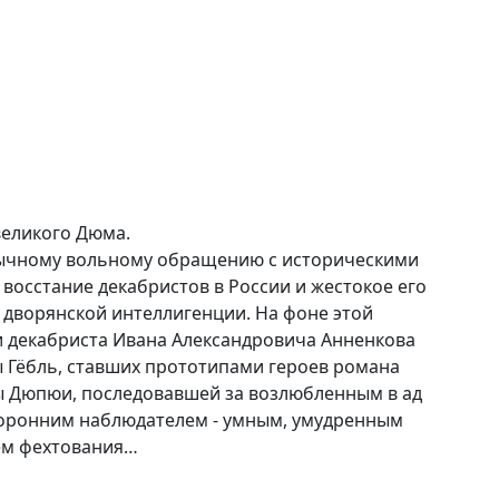
еликого Дюма.
бычному вольному обращению с историческими
восстание декабристов в России и жестокое его
 дворянской интеллигенции. На фоне этой
и декабриста Ивана Александровича Анненкова
 Гёбль, ставших прототипами героев романа
ы Дюпюи, последовавшей за возлюбленным в ад
сторонним наблюдателем - умным, умудренным
ем фехтования…