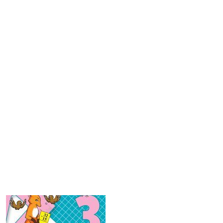
В корзину
В корзине
139,00р.
-40% после регистрации
Математика. 3 кл.: Рабочая тетрадь
№ 2 к учеб. Моро М.И. (ФГОС)
(2020 г.)