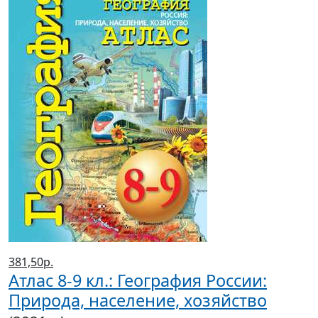
381,50р.
Атлас 8-9 кл.: География России:
Природа, население, хозяйство