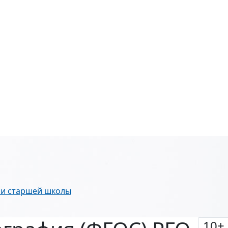
й и старшей школы
10
+