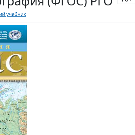
еография (ФГОС) РГО
ий учебник