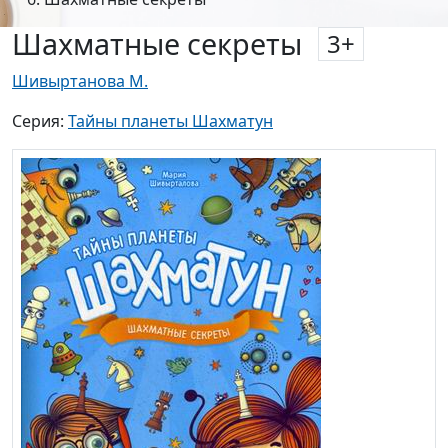
Шахматные секреты
3
+
Шивыртанова М.
Серия:
Тайны планеты Шахматун