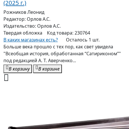
(2025 г.)
Рожников Леонид
Редактор:
Орлов А.С.
Издательство:
Орлов А.С.
Твердая
обложка
Код товара:
230764
В каких магазинах есть?
Осталось 1 шт.
Больше века прошло с тех пор, как свет увидела
"Всеобщая история, обработанная “Сатириконом”"
под редакцией А. Т. Аверченко...
В корзину
В корзине