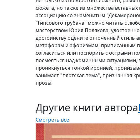
не только из поворотов сложного, развет
сюжета, но также из множества вставных 
ассоциацию со знаменитым "Декамероном"
"Гипсового трубача" можно читать с люб
мастерством Юрия Полякова, удостоенно
достоинству оцените отточенный стиль а
метафорам и афоризмам, приписанным п
согласиться или поспорить с острыми по
посмеяться над комичными ситуациями, 
проникнуться тонкой иронией, пронизыв
занимает "плотская тема", признанная к
прозы.
Другие книги автора
Смотреть все