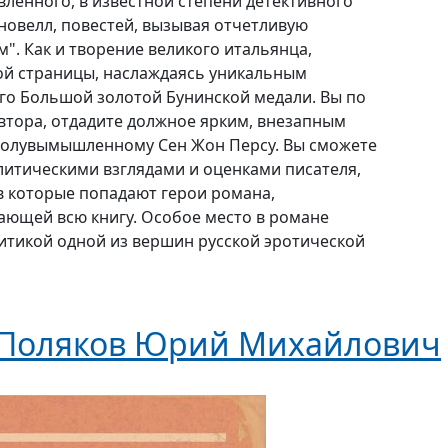
вленного, в известной степени детективного
новелл, повестей, вызывая отчетливую
. Как и творение великого итальянца,
ой страницы, наслаждаясь уникальным
го Большой золотой Бунинской медали. Вы по
втора, отдадите должное ярким, внезапным
олувымышленному Сен Жон Персу. Вы сможете
литическими взглядами и оценками писателя,
в которые попадают герои романа,
ающей всю книгу. Особое место в романе
ритикой одной из вершин русской эротической
Поляков Юрий Михайлович