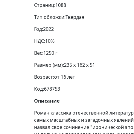
Страниц:
1088
Тип обложки:
Твердая
Год:
2022
НДС:
10%
Вес:
1250 г
Размер (мм):
235 x 162 x 51
Возраст:
от 16 лет
Код:
678753
Описание
Роман классика отечественной литерату
самых масштабных и загадочных явлений 
назвал свое сочинение "иронической эп