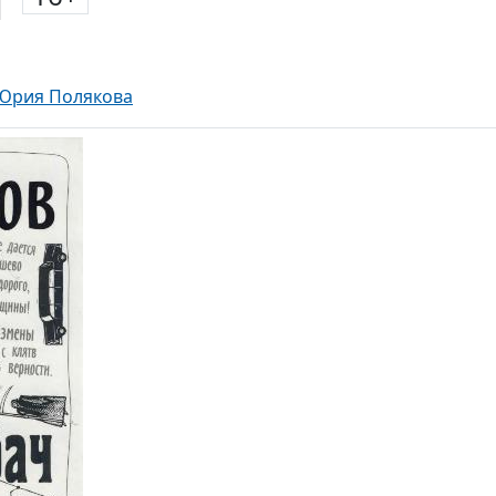
ч
 Юрия Полякова