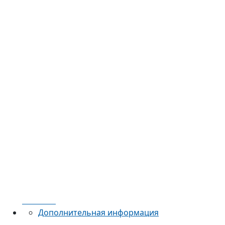
Каталог
Магазины-партнеры
Как купить
Доставка
Контакты
Акции
Новости
Дополнительная информация