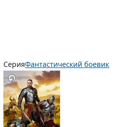
52,30р.
От буквы к слову
(2012 г.)
Гурин Ю. В., и другие , Васильев А. ,
Магазины
Серия
Фантастический боевик