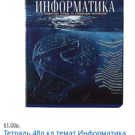
61,00р.
Тетрадь 48л кл темат Информатика