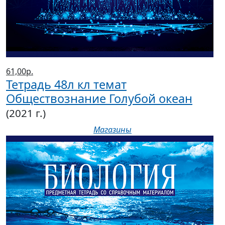
61,00р.
Тетрадь 48л кл темат
Обществознание Голубой океан
(2021 г.)
Магазины