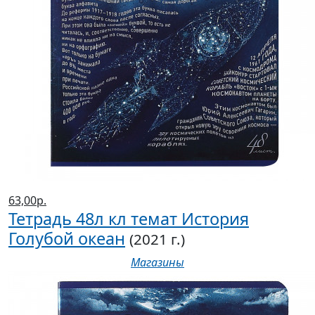
63,00р.
Тетрадь 48л кл темат История
Голубой океан
(2021 г.)
Магазины