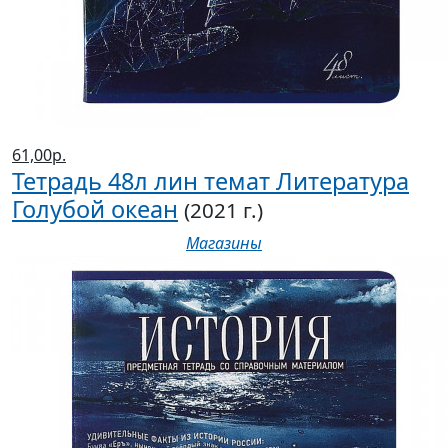
61,00р.
Тетрадь 48л лин темат Литература
Голубой океан
(2021 г.)
Магазины