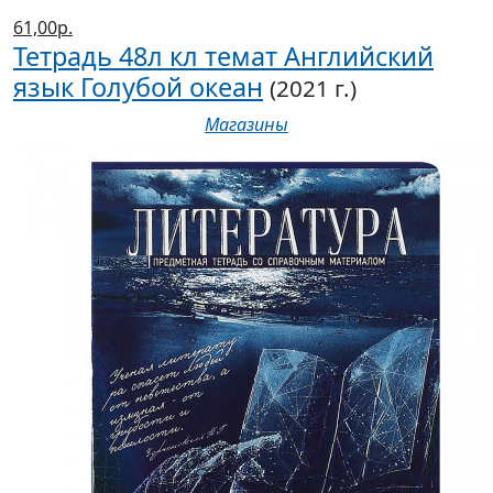
61,00р.
Тетрадь 48л кл темат Английский
язык Голубой океан
(2021 г.)
Магазины