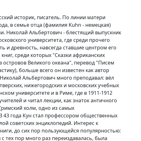
усский историк, писатель. По линии матери
да, в семье отца (фамилия Kuhn - немецкая)
и. Николай Альбертович - блестящий выпускник
сковского университета, где среди прочего
ть и древность, навсегда ставшие центром его
 книг, среди которых "Сказки африканских
ов островов Великого океана", перевод "Писем
стику), больше всего он известен как автор
 Николай Альбертович много преподавал: вёл
 тверских, нижегородских и московских учебных
нском университете и в Риме, где в 1911-1912
учителей и читал лекции, как знаток античного
 (римский холм, одно из самых
 В 43 года Кун стал профессором общественных
лой советских энциклопедий. Интерес к
книги, до сих пор пользующейся популярностью:
 с тех пор много раз переиздавалась, была