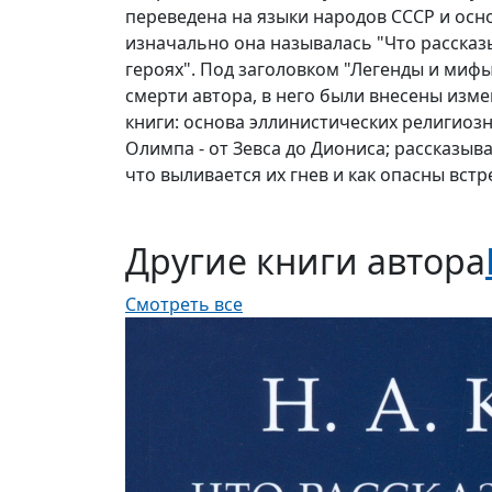
переведена на языки народов СССР и осн
изначально она называлась "Что рассказы
героях". Под заголовком "Легенды и миф
смерти автора, в него были внесены изм
книги: основа эллинистических религиоз
Олимпа - от Зевса до Диониса; рассказыва
что выливается их гнев и как опасны вст
Другие книги автора
Смотреть все