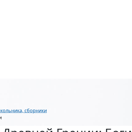
школьника, сборники
и