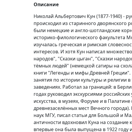
Описание
Николай Альбертович Кун (1877-1940) - р
происходил из старинного дворянского ро
были немецкие и англо-шотландские корн
историко-филологического факультета Мо
изучалась греческая и римская словеснос
интересов. И хотя Кун написал множество
народов", "Сказки цыган", "Сказки народ
тёмных людей" (немецкой сатиры на схола
книги "Легенды и мифы Древней Греции".
занятия по истории культуры и религии в
заведениях. Работал за границей: в Берли
годах руководил экскурсиями российских 
искусства, в музеях, Форуме и в Палатине
древнезаселённых мест Вечного города).
наук МГУ, писал статьи для Большой и Ма
античности вдохновил Куна на создание 
впервые она была выпущена в 1922 году и