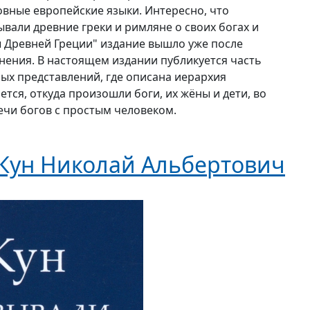
овные европейские языки. Интересно, что
вали древние греки и римляне о своих богах и
ы Древней Греции" издание вышло уже после
енения. В настоящем издании публикуется часть
ных представлений, где описана иерархия
ется, откуда произошли боги, их жёны и дети, во
речи богов с простым человеком.
Кун Николай Альбертович