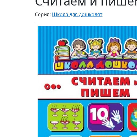
Считаем и пишем
Серия:
Школа для дошколят