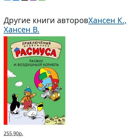
Другие книги авторов
Хансен К.,
Хансен В.
255,90р.