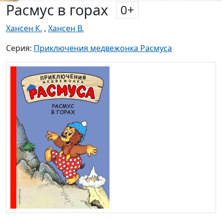
Расмус в горах
0
+
Хансен К.
,
Хансен В.
Серия:
Приключения медвежонка Расмуса