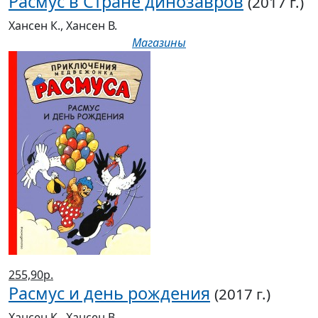
Расмус в Стране динозавров
(2017 г.)
Хансен К., Хансен В.
Магазины
255,90р.
Расмус и день рождения
(2017 г.)
Хансен К., Хансен В.