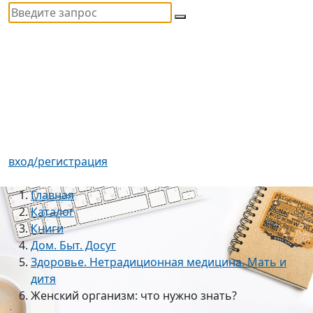
вход/регистрация
Главная
Каталог
Книги
Дом. Быт. Досуг
Здоровье. Нетрадиционная медицина. Мать и
дитя
Женский организм: что нужно знать?