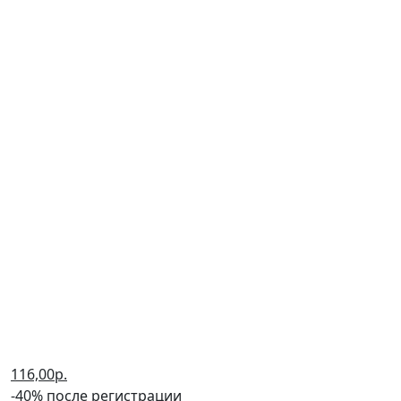
116,00р.
-40% после регистрации
Русский язык. 3 кл.: Итоговые
контрольные работы ФГОС
(2018 г.)
Дмитриева О.И.
В корзину
В корзине