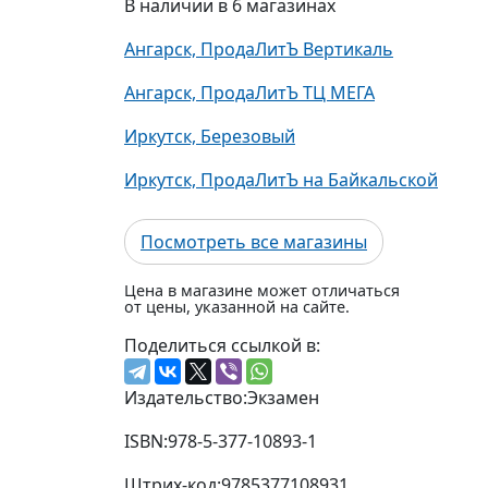
В наличии в 6 магазинах
Ангарск, ПродаЛитЪ Вертикаль
Ангарск, ПродаЛитЪ ТЦ МЕГА
Иркутск, Березовый
Иркутск, ПродаЛитЪ на Байкальской
Посмотреть все магазины
Цена в магазине может отличаться
от цены, указанной на сайте.
Поделиться ссылкой в:
Издательство:
Экзамен
ISBN:
978-5-377-10893-1
Штрих-код:
9785377108931