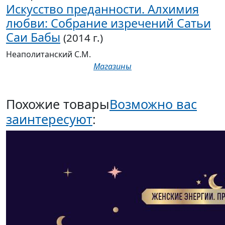
Искусство преданности. Алхимия
любви: Собрание изречений Сатьи
Саи Бабы
(2014 г.)
Неаполитанский С.М.
Магазины
Похожие товары
Возможно вас
заинтересуют
: