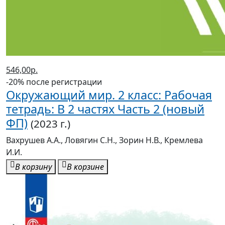
546,00р.
-20% после регистрации
Окружающий мир. 2 класс: Рабочая
тетрадь: В 2 частях Часть 2 (новый
ФП)
(2023 г.)
Вахрушев А.А., Ловягин С.Н., Зорин Н.В., Кремлева
И.И.
В корзину
В корзине