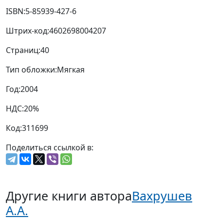
ISBN:
5-85939-427-6
Штрих-код:
4602698004207
Страниц:
40
Тип обложки:
Мягкая
Год:
2004
НДС:
20%
Код:
311699
Поделиться ссылкой в:
Другие книги автора
Вахрушев
А.А.