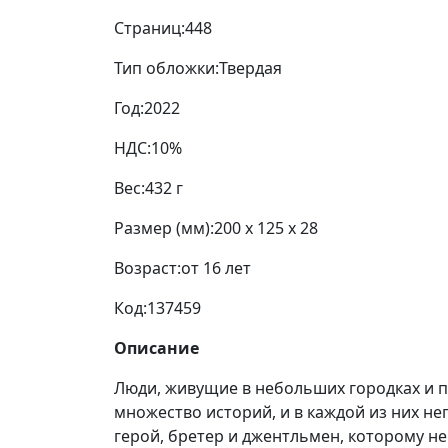
Страниц:
448
Тип обложки:
Твердая
Год:
2022
НДС:
10%
Вес:
432 г
Размер (мм):
200 x 125 x 28
Возраст:
от 16 лет
Код:
137459
Описание
Люди, живущие в небольших городках и п
множество историй, и в каждой из них н
герой, бретер и джентльмен, которому не