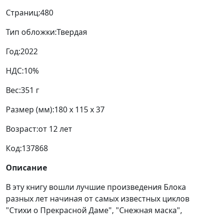
Тип обложки:
Твердая
Год:
2022
НДС:
10%
Вес:
351 г
Размер (мм):
180 x 115 x 37
Возраст:
от 12 лет
Код:
137868
Описание
В эту книгу вошли лучшие произведения Блока
разных лет начиная от самых известных циклов
"Стихи о Прекрасной Даме", "Снежная маска",
"Фаина" и "Родина" и кончая поэмами "Возмездие" и
"Двенадцать". Данный сборник дает возможность