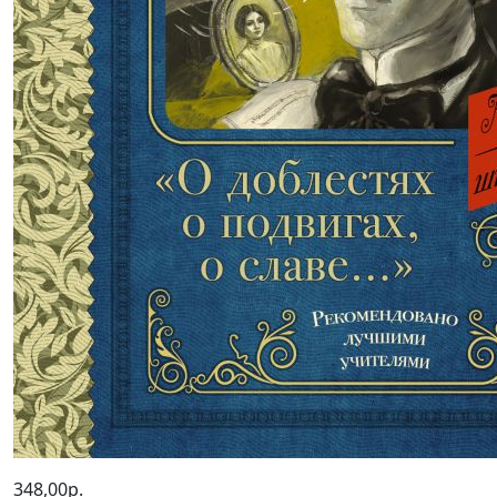
348,00р.
О доблестях, о подвигах, о славе...