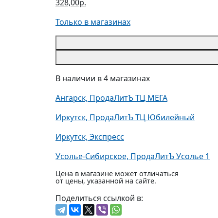
328,00р.
Только в магазинах
В наличии в 4 магазинах
Ангарск, ПродаЛитЪ ТЦ МЕГА
Иркутск, ПродаЛитЪ ТЦ Юбилейный
Иркутск, Экспресс
Усолье-Сибирское, ПродаЛитЪ Усолье 1
Цена в магазине может отличаться
от цены, указанной на сайте.
Поделиться ссылкой в: