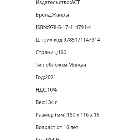
Издательство:
АСТ
Бренд:
Жанры
ISBN:
978-5-17-114791-4
Штрих-код:
9785171147914
Страниц:
190
Тип обложки:
Мягкая
Год:
2021
НДС:
10%
Вес:
134 г
Размер (мм):
180 x 116 x 16
Возраст:
от 16 лет
Код:
91425