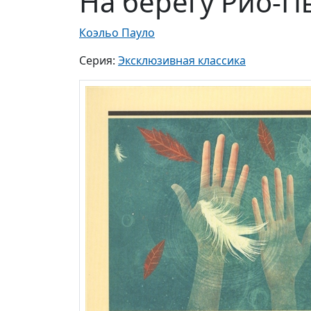
На берегу Рио-Пь
Коэльо Пауло
Серия:
Эксклюзивная классика