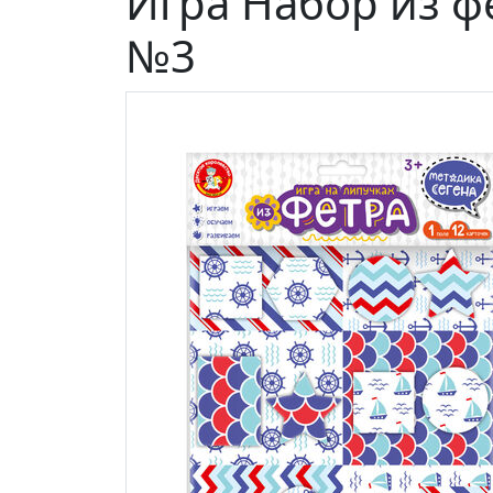
Игра Набор из ф
№3