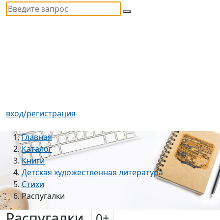
вход/регистрация
Главная
Каталог
Книги
Детская художественная литература
Стихи
Распугалки
Распугалки
0
+