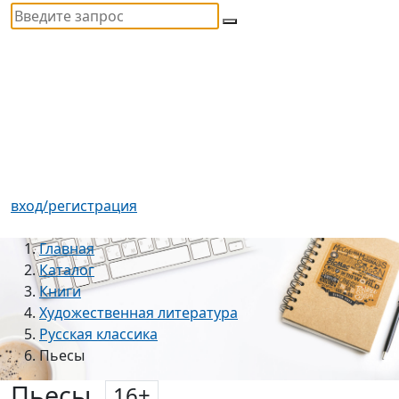
вход/регистрация
Главная
Каталог
Книги
Художественная литература
Русская классика
Пьесы
Пьесы
16
+