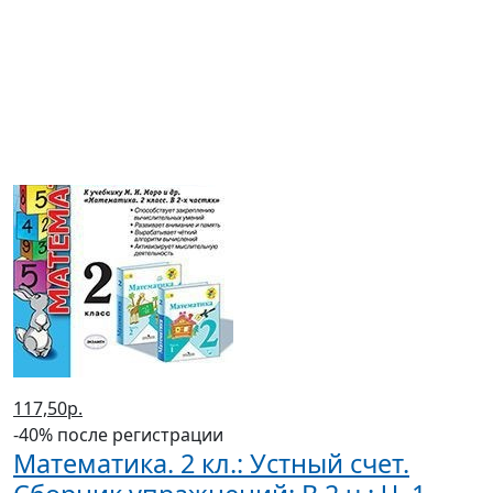
96,50р.
-40% после регистрации
Математические диктанты. 1 кл.: К
учеб. Моро М.И. и др. ФГОС к