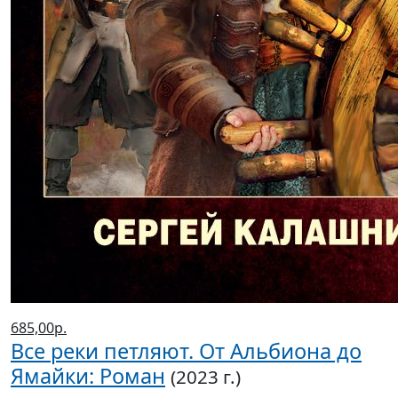
685,00р.
Все реки петляют. От Альбиона до
Ямайки: Роман
(2023 г.)