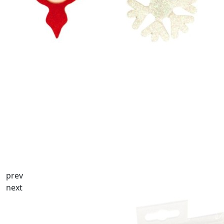
prev
next