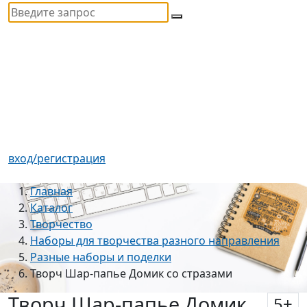
вход/регистрация
Главная
Каталог
Творчество
Наборы для творчества разного направления
Разные наборы и поделки
Творч Шар-папье Домик со стразами
Творч Шар-папье Домик
5
+