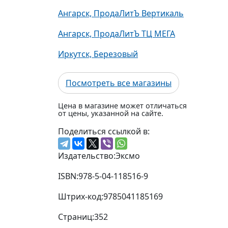
Ангарск, ПродаЛитЪ Вертикаль
Ангарск, ПродаЛитЪ ТЦ МЕГА
Иркутск, Березовый
Посмотреть все магазины
Цена в магазине может отличаться
от цены, указанной на сайте.
Поделиться ссылкой в:
Издательство:
Эксмо
ISBN:
978-5-04-118516-9
Штрих-код:
9785041185169
Страниц:
352