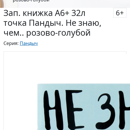
Зап. книжка А6+ 32л
6
+
точка Пандыч. Не знаю,
чем.. розово-голубой
Серия:
Пандыч