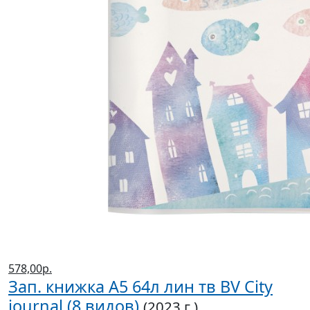
578,00р.
Зап. книжка А5 64л лин тв BV City
journal (8 видов)
(2023 г.)