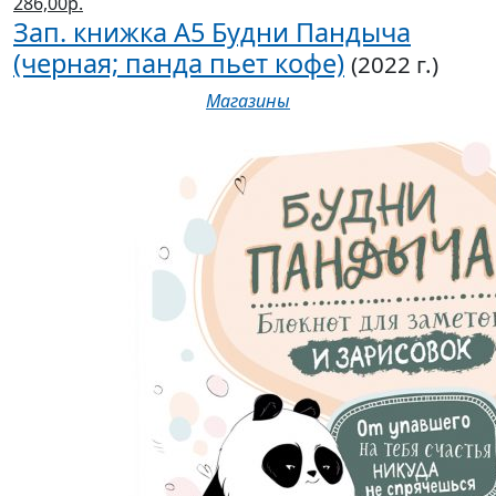
286,00р.
Зап. книжка А5 Будни Пандыча
(черная; панда пьет кофе)
(2022 г.)
Магазины