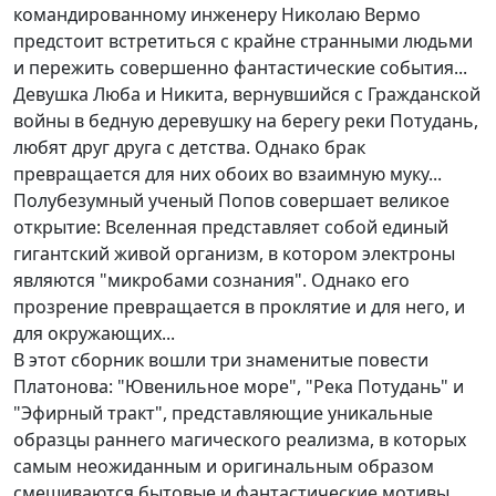
командированному инженеру Николаю Вермо
предстоит встретиться с крайне странными людьми
и пережить совершенно фантастические события...
Девушка Люба и Никита, вернувшийся с Гражданской
войны в бедную деревушку на берегу реки Потудань,
любят друг друга с детства. Однако брак
превращается для них обоих во взаимную муку...
Полубезумный ученый Попов совершает великое
открытие: Вселенная представляет собой единый
гигантский живой организм, в котором электроны
являются "микробами сознания". Однако его
прозрение превращается в проклятие и для него, и
для окружающих...
В этот сборник вошли три знаменитые повести
Платонова: "Ювенильное море", "Река Потудань" и
"Эфирный тракт", представляющие уникальные
образцы раннего магического реализма, в которых
самым неожиданным и оригинальным образом
смешиваются бытовые и фантастические мотивы.